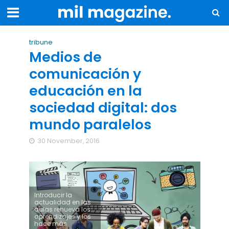
tribune
Medios de
comunicación y
educación en la
sociedad digital: dos
mundo paralelos
30 November, 2016
Introducir la
actualidad en las
aulas renueva los
aprendizajes y los
hace más