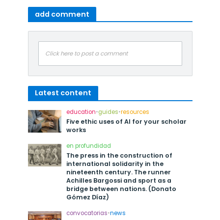
add comment
Click here to post a comment
Latest content
education
•
guides
•
resources
Five ethic uses of AI for your scholar
works
en profundidad
The press in the construction of
international solidarity in the
nineteenth century. The runner
Achilles Bargossi and sport as a
bridge between nations. (Donato
Gómez Díaz)
convocatorias
•
news