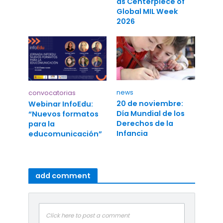
as Centerpiece of
Global MIL Week
2026
news
convocatorias
20 de noviembre:
Webinar InfoEdu:
Día Mundial de los
“Nuevos formatos
Derechos de la
para la
Infancia
educomunicación”
add comment
Click here to post a comment