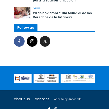
para la educomunicación”
news
20 de noviembre: Día Mundial de los
Derechos de la Infancia
Follow us
about us
contact
website by
Anaconda