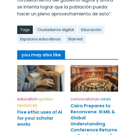
fortalecimiento del gobierno digital y ahora
se intenta lograr que la población pueda
hacer un pleno aprovechamiento de esto”.
Tags
Ciudadanía digital
Educación
Espacios educativos
Starred
you may also like
education
•
guides
•
convocatorias
•
news
resources
Cairo Prepares to
Reconvene: III MIL &
Five ethic uses of AI
Global
for your scholar
Understanding
works
Conference Returns