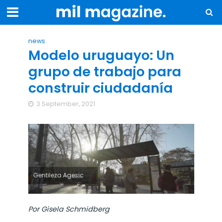
news
Modelo uruguayo: Un
grupo de trabajo para
construir ciudadanía
3 September, 2021
Gentileza Agesic
Por Gisela Schmidberg