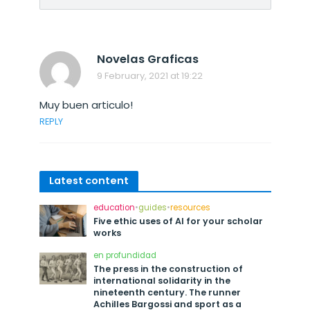
Novelas Graficas
9 February, 2021 at 19:22
Muy buen articulo!
REPLY
Latest content
education
•
guides
•
resources
Five ethic uses of AI for your scholar
works
en profundidad
The press in the construction of
international solidarity in the
nineteenth century. The runner
Achilles Bargossi and sport as a