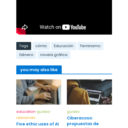
Tags
cómic
Educación
Feminismo
Género
novela gráfica
you may also like
education
•
guides
•
guides
resources
Ciberacoso:
propuestas de
Five ethic uses of AI