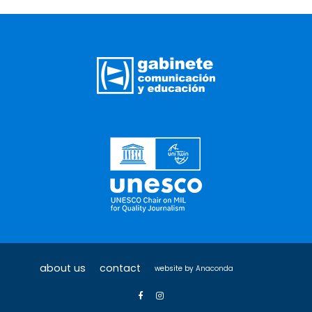
about us
contact
website by
Anaconda