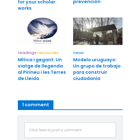
prevención
for your scholar
works
readings
•
resources
news
Mítica i gegant. Un
Modelo uruguayo:
viatge de llegenda
Un grupo de trabajo
al Pirineu i les Terres
para construir
de Lleida
ciudadanía
1 comment
Click here to post a comment