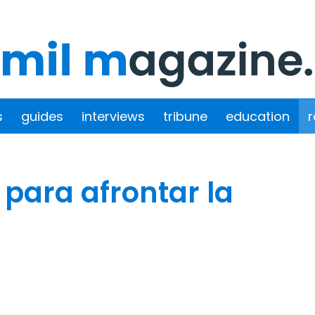
s
guides
interviews
tribune
education
r
 para afrontar la