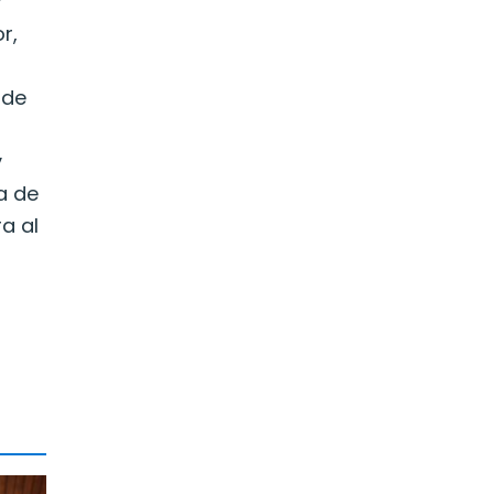
r
r,
 de
y
a de
a al