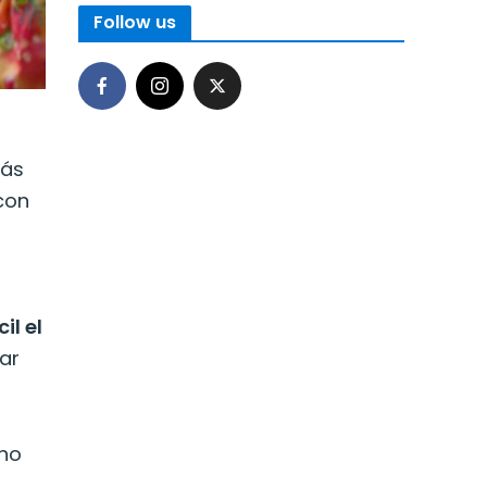
Follow us
más
con
il el
ar
uno