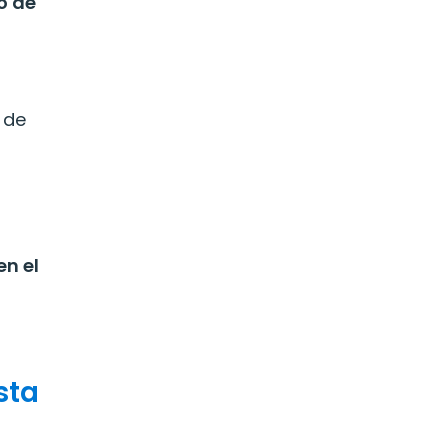
o de
 de
en el
sta