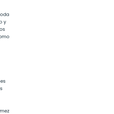
toda
o y
dos
como
jes
os
ómez