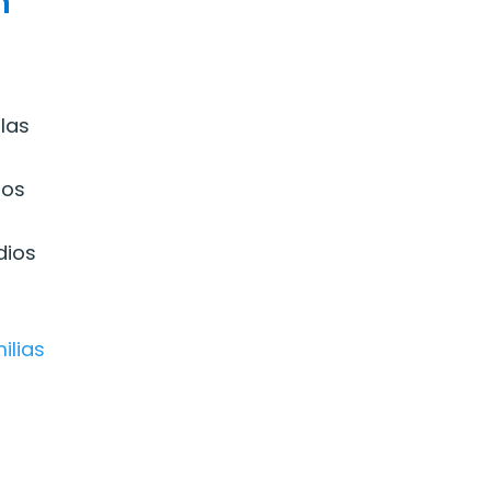
n
s
 las
los
dios
ilias