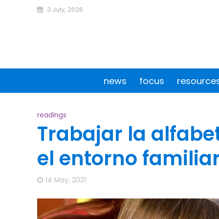
3 July, 2026
news
focus
resource
readings
Trabajar la alfabe
el entorno familia
14 May, 2021