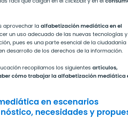
más fácil que caigan en el
clickbait
y en el
consum
es aprovechar la
alfabetización mediática en el
cer un uso adecuado de las nuevas tecnologías y
ión, pues es una parte esencial de la ciudadanía
uen desarrollo de los derechos de la información.
Educación recopilamos los siguientes
artículos,
aber cómo trabajar la alfabetización mediática 
 mediática en escenarios
gnóstico, necesidades y propue