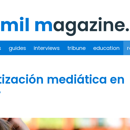
s
guides
interviews
tribune
education
r
tización mediática en
r