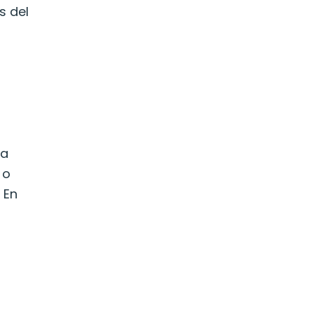
s del
la
 o
 En