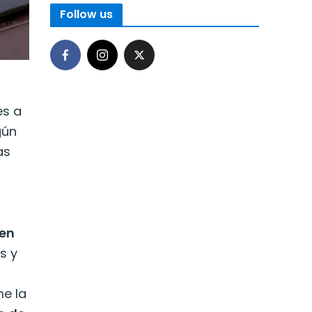
Follow us
es a
gún
as
cen
s y
s
me la