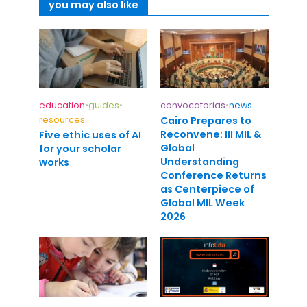
you may also like
education
•
guides
•
convocatorias
•
news
resources
Cairo Prepares to
Reconvene: III MIL &
Five ethic uses of AI
Global
for your scholar
Understanding
works
Conference Returns
as Centerpiece of
Global MIL Week
2026