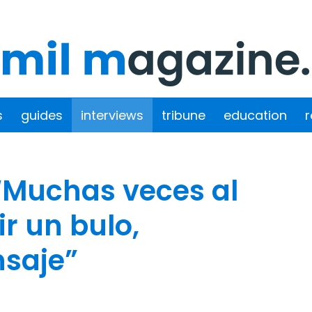
s
guides
interviews
tribune
education
r
“Muchas veces al
r un bulo,
nsaje”