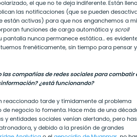
olarizado, el que no te deja indiferente. Están llen
iplican las notificaciones (que se pueden desactiv
e están activas) para que nos enganchemos a mi
ncorporan funciones de carga automática y
scroll
tu pantalla nunca permanece estática… es evident
actuemos frenéticamente, sin tiempo para pensar 
 las compañías de redes sociales para combatir 
esinformación? ¿está funcionando?
han reaccionado tarde y tímidamente al problema
o de negocio lo fomenta. Hace más de una décad
tas y entidades sociales venían alertando, pero ha
o atronadora, y debido a la presión de grandes
idge Analytica
o el
genocidio de Myanmar
, no ha