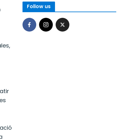
Follow us
n
les,
a
atir
ces
ació
a