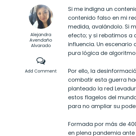
Si me indigna un conten
contenido falso en mi red
medida, avalándolo. Si 
Alejandra
efecto; y si rebatimos a
Avendaño
influencia. Un escenario 
Alvarado
pura lógica de algoritmo
Por ello, la desinformac
Add Comment
combatir esta guerra hac
planteado la red Levadu
estos flagelos del mundo
para no ampliar su poder
Formada por más de 400 
en plena pandemia ante e