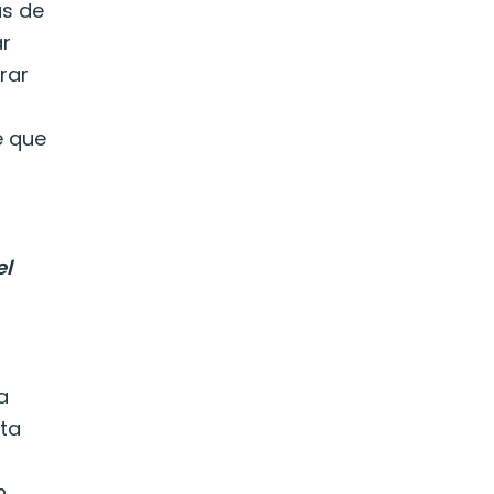
as de
ar
rar
e que
y
el
a
sta
n