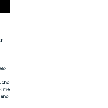
ás
elo
mucho
o: me
iseño