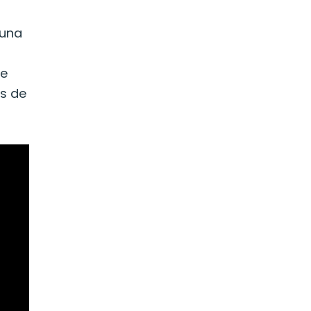
 una
se
s de