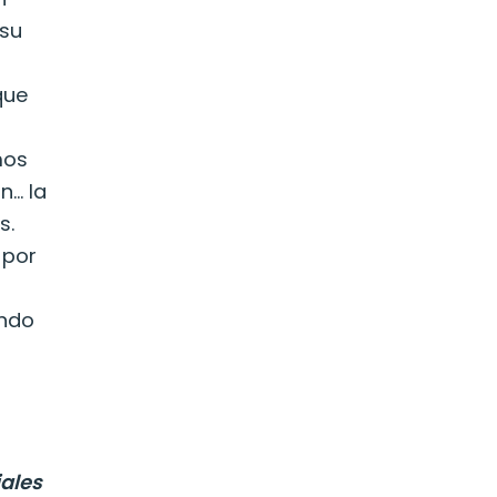
 su
que
mos
n… la
s.
 por
ando
iales