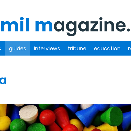
s
guides
interviews
tribune
education
r
la