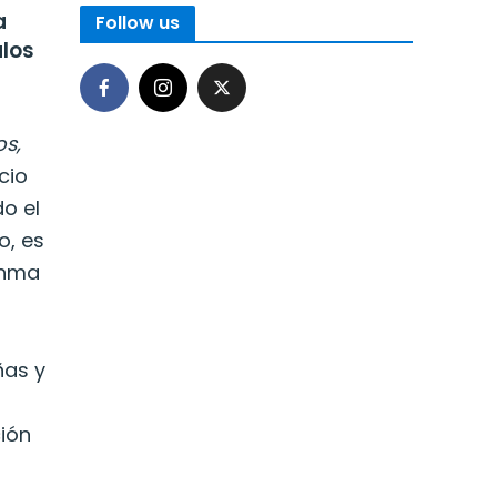
a
Follow us
alos
os,
cio
o el
o, es
Inma
ñas y
ción