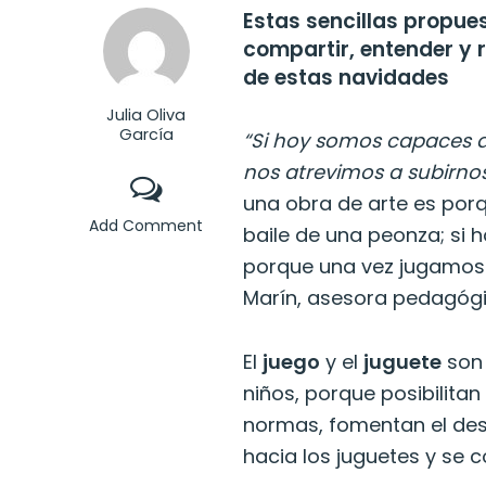
Estas sencillas propue
compartir, entender y r
de estas navidades
Julia Oliva
García
“Si hoy somos capaces de
nos atrevimos a subirnos
una obra de arte es po
Add Comment
baile de una peonza; si 
porque una vez jugamos a
Marín, asesora pedagóg
El
juego
y el
juguete
son 
niños, porque posibilita
normas, fomentan el desa
hacia los juguetes y se 