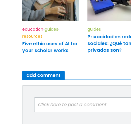
education
•
guides
•
guides
resources
Privacidad en red
sociales: ¿Qué ta
Five ethic uses of AI for
privadas son?
your scholar works
add comment
Click here to post a comment