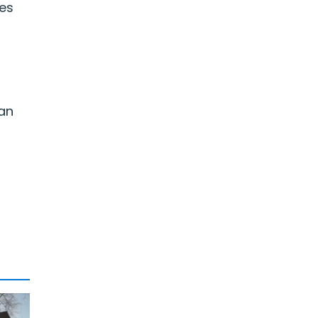
tes
dan