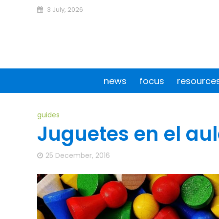
3 July, 2026
news
focus
resource
guides
Juguetes en el au
25 December, 2016