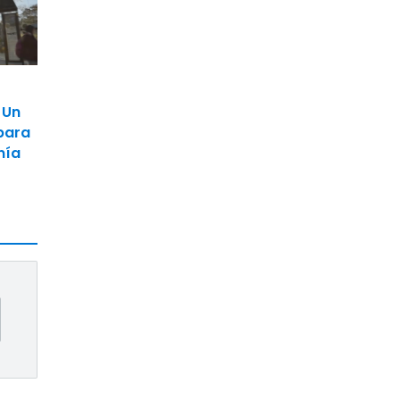
 Un
para
nía