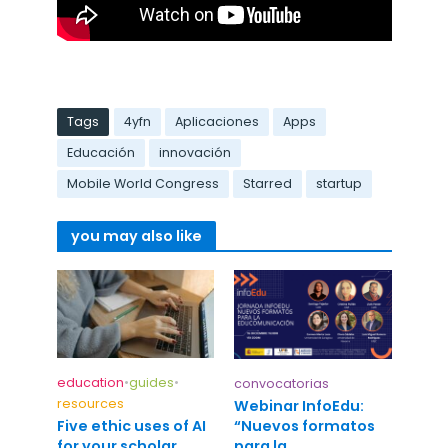
Tags
4yfn
Aplicaciones
Apps
Educación
innovación
Mobile World Congress
Starred
startup
you may also like
education
•
guides
•
convocatorias
resources
Webinar InfoEdu:
“Nuevos formatos
Five ethic uses of AI
para la
for your scholar