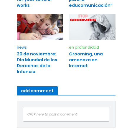
educomunicación”
works
news
en profundidad
20 de noviembre:
Grooming, una
Día Mundial de los
amenaza en
Derechos de la
Internet
Infancia
add comment
Click here to post a comment