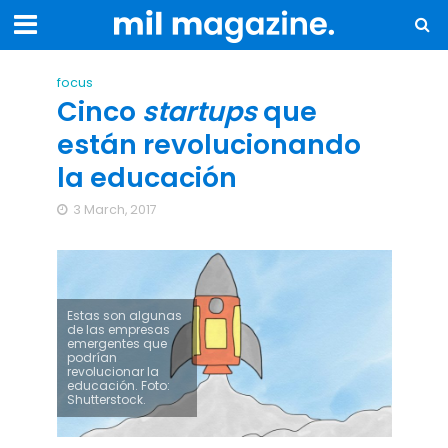
focus
Cinco
startups
que
están revolucionando
la educación
3 March, 2017
Estas son algunas
de las empresas
emergentes que
podrían
revolucionar la
educación. Foto:
Shutterstock.