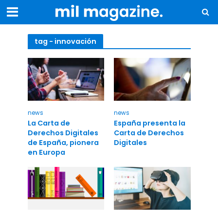
tag - innovación
news
news
La Carta de
España presenta la
Derechos Digitales
Carta de Derechos
de España, pionera
Digitales
en Europa