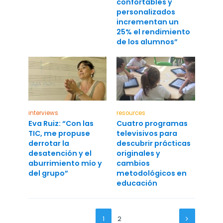
confortables y
personalizados
incrementan un
25% el rendimiento
de los alumnos”
interviews
resources
Eva Ruiz: “Con las
Cuatro programas
TIC, me propuse
televisivos para
derrotar la
descubrir prácticas
desatención y el
originales y
aburrimiento mío y
cambios
del grupo”
metodológicos en
educación
1
2