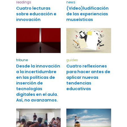
readings
news
Cuatro lecturas
(Video)ludificación
sobre educación e
de las experiencias
innovación
museísticas
tribune
guides
Desde la innovación
Cuatro reflexiones
a la incertidumbre
para hacer antes de
en las políticas de
aplicar nuevas
inserción de
tendencias
tecnologías
educativas
digitales en el aula.
Así, no avanzamos.