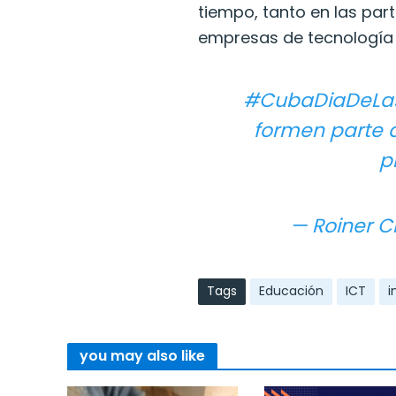
tiempo, tanto en las par
empresas de tecnología 
#CubaDiaDeLas
formen parte d
p
— Roiner C
Tags
Educación
ICT
i
you may also like