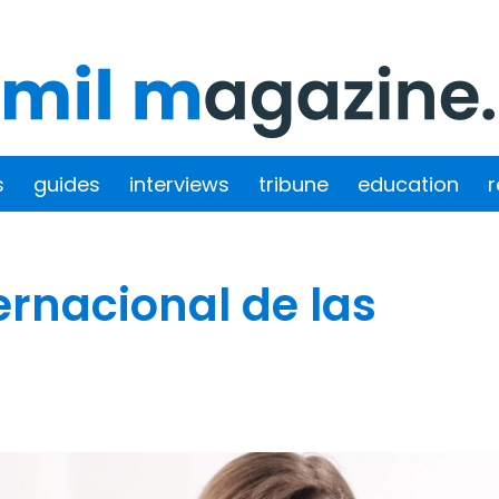
s
guides
interviews
tribune
education
r
ternacional de las