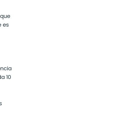
 que
e es
encia
a 10
s
l