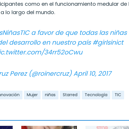
ticipantes como en el funcionamiento medular de 
a lo largo del mundo.
NiñasTIC
a favor de que todas las niñas
el desarrollo en nuestro país
#girlsinict
ic.twitter.com/34rr52oCwu
ruz Perez (@roinercruz)
April 10, 2017
nnovación
Mujer
niñas
Starred
Tecnología
TIC