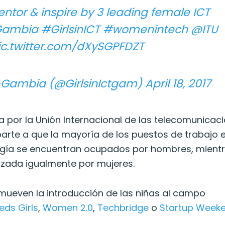
entor & inspire by 3 leading female ICT
 Gambia
#GirlsinICT
#womenintech
@ITU
ic.twitter.com/dXySGPFDZT
T -Gambia (@GirlsinIctgam)
April 18, 2017
da por la Unión Internacional de las telecomunicac
parte a que la mayoría de los puestos de trabajo 
ogía se encuentran ocupados por hombres, mient
ilizada igualmente por mujeres.
omueven la introducción de las niñas al campo
eds Girls
,
Women 2.0
,
Techbridge
o
Startup Week