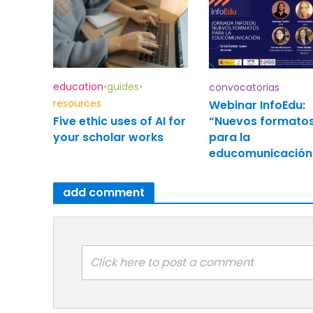
education
•
guides
•
convocatorias
resources
Webinar InfoEdu:
“Nuevos formato
Five ethic uses of AI for
para la
your scholar works
educomunicación
add comment
Click here to post a comment