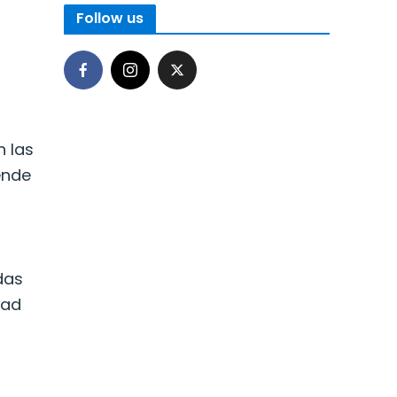
Follow us
n las
ende
das
dad