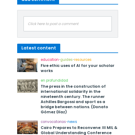
Click here to post a comment
Latest content
education
•
guides
•
resources
Five ethic uses of AI for your scholar
works
en profundidad
The press in the construction of
international solidarity in the
nineteenth century. The runner
Achilles Bargossi and sport as a
bridge between nations. (Donato
Gómez Díaz)
convocatorias
•
news
Cairo Prepares to Reconvene: III MIL &
Global Understanding Conference