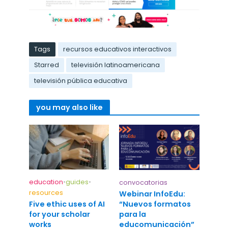
Tags
recursos educativos interactivos
Starred
televisión latinoamericana
televisión pública educativa
you may also like
education
•
guides
•
convocatorias
resources
Webinar InfoEdu:
“Nuevos formatos
Five ethic uses of AI
para la
for your scholar
educomunicación”
works