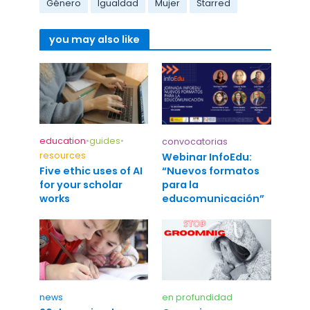
Género
Igualdad
Mujer
Starred
you may also like
education
•
guides
•
convocatorias
resources
Webinar InfoEdu:
“Nuevos formatos
Five ethic uses of AI
para la
for your scholar
educomunicación”
works
news
en profundidad