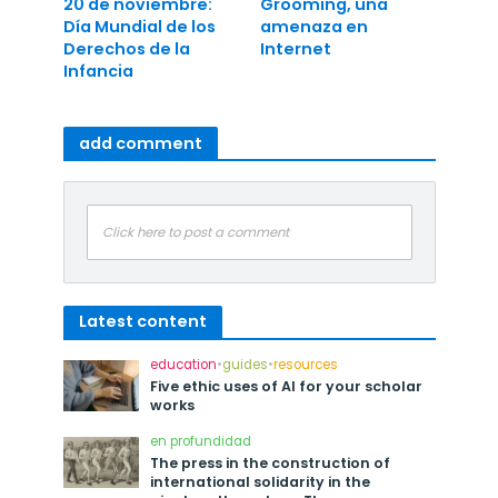
20 de noviembre:
Grooming, una
Día Mundial de los
amenaza en
Derechos de la
Internet
Infancia
add comment
Click here to post a comment
Latest content
education
•
guides
•
resources
Five ethic uses of AI for your scholar
works
en profundidad
The press in the construction of
international solidarity in the