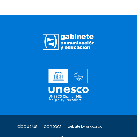
about us
contact
website by
Anaconda