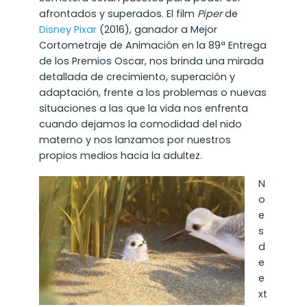
afrontados y superados. El film
Piper
de
Disney Pixar
(2016), ganador a Mejor
Cortometraje de Animación en la 89ª Entrega
de los Premios Oscar
, nos brinda una mirada
detallada de crecimiento, superación y
adaptación, frente a los problemas o
nuevas
situaciones a las que la vida nos enfrenta
cuando dejamos la comodidad del nido
materno y nos lanzamos por nuestros
propios medios hacia la adultez.
N
o
e
s
d
e
e
xt