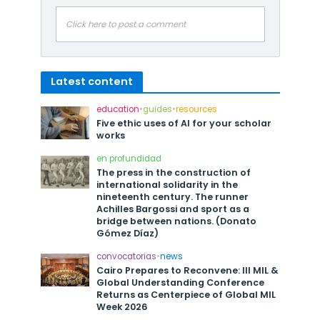
Click here to post a comment
Latest content
education
•
guides
•
resources
Five ethic uses of AI for your scholar
works
en profundidad
The press in the construction of
international solidarity in the
nineteenth century. The runner
Achilles Bargossi and sport as a
bridge between nations. (Donato
Gómez Díaz)
convocatorias
•
news
Cairo Prepares to Reconvene: III MIL &
Global Understanding Conference
Returns as Centerpiece of Global MIL
Week 2026