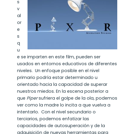
s
v
al
or
e
s
q
u
e se imparten en este film, pueden ser
usados en entornos educativos de diferentes
niveles. Un enfoque posible en el nivel
primario podría estar determinado u
orientado hacia la capacidad de superar
nuestros miedos. En la escena posterior a
que
Piper
sufriera el golpe de la ola, podemos
ver como la madre lo incita a que vuelva a
intentarlo. Con el nivel secundario o
terciarios, podemos enfatizar las
capacidades de autosuperación y de la
adquisición de nuevas herramientas para