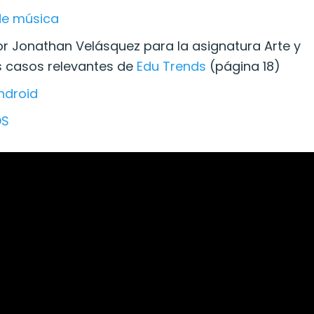
de música
or Jonathan Velásquez para la asignatura Arte y
os casos relevantes de
Edu Trends
(página 18)
ndroid
OS