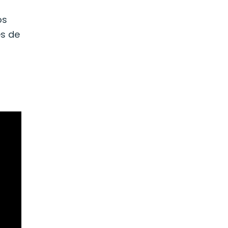
os
es de