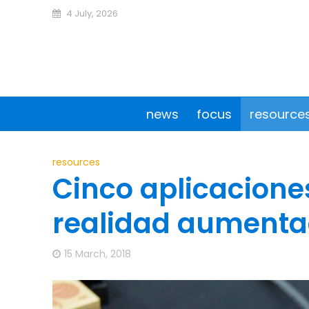
4 July, 2026
news
focus
resource
resources
Cinco aplicaciones
realidad aumentad
15 March, 2018