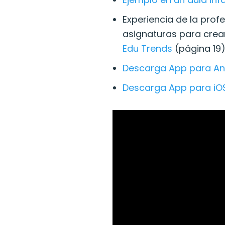
Experiencia de la prof
asignaturas para crear
Edu Trends
(página 19
Descarga App para An
Descarga App para iO