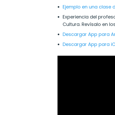
Ejemplo en una clase 
Experiencia del profes
Cultura. Revísalo en l
Descargar App para A
Descargar App para i