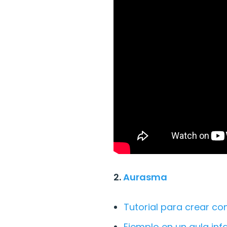
2.
Aurasma
Tutorial para crear co
Ejemplo en un aula infa