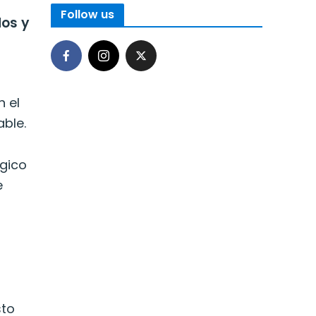
Follow us
dos y
n el
ble.
ógico
e
sto