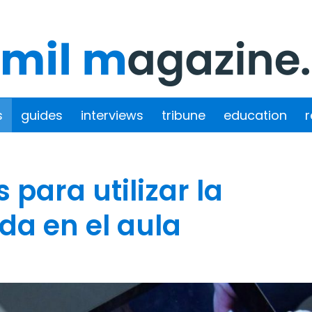
s
guides
interviews
tribune
education
r
 para utilizar la
a en el aula