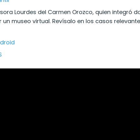
esora Lourdes del Carmen Orozco, quien integró d
 un museo virtual. Revísalo en los casos relevant
)
droid
S