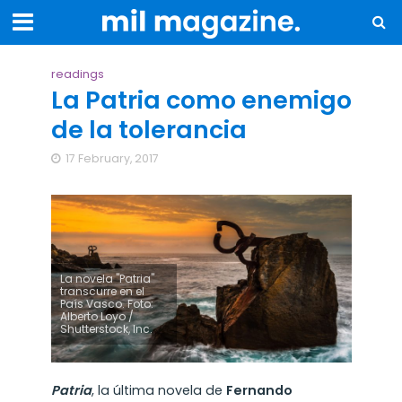
readings
La Patria como enemigo
de la tolerancia
17 February, 2017
La novela "Patria"
transcurre en el
País Vasco. Foto:
Alberto Loyo /
Shutterstock, Inc.
Patria
, la última novela de
Fernando