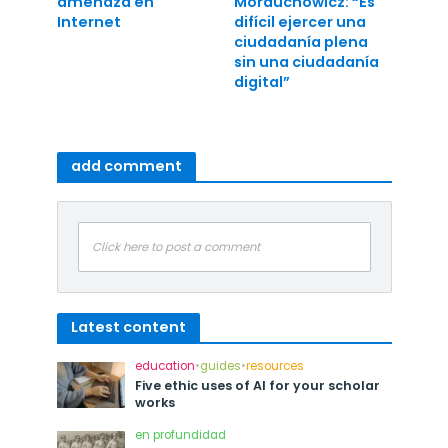
amenaza en
Morduchowicz: “Es
Internet
difícil ejercer una
ciudadanía plena
sin una ciudadanía
digital”
add comment
Click here to post a comment
Latest content
education
•
guides
•
resources
Five ethic uses of AI for your scholar
works
en profundidad