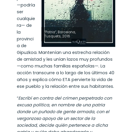
—podría
ser
cualquie
ra— de
la
“Patria”, Barcelona,
Tusquets, 2016
provinci
a de
Gipuzkoa. Mantenían una estrecha relación
de amistad y les unían lazos muy profundos
—como muchas familias españolas—. La
acción transcurre a lo largo de los últimos 40
años y explica cómo ETA pervierte la vida de
ese pueblo y la relación entre sus habitantes.
“
Escribí en contra del crimen perpetrado con
excusa política, en nombre de una patria
donde un puñado de gente armada, con el
vergonzoso apoyo de un sector de la
sociedad, decide quién pertenece a dicha