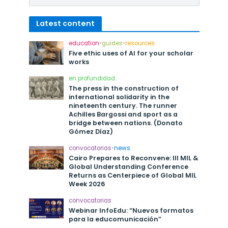
Latest content
education
•
guides
•
resources
Five ethic uses of AI for your scholar
works
en profundidad
The press in the construction of
international solidarity in the
nineteenth century. The runner
Achilles Bargossi and sport as a
bridge between nations. (Donato
Gómez Díaz)
convocatorias
•
news
Cairo Prepares to Reconvene: III MIL &
Global Understanding Conference
Returns as Centerpiece of Global MIL
Week 2026
convocatorias
Webinar InfoEdu: “Nuevos formatos
para la educomunicación”