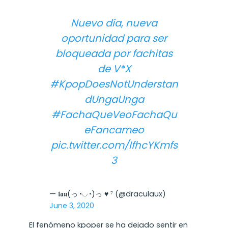
Nuevo día, nueva
oportunidad para ser
bloqueada por fachitas
de V*X
#KpopDoesNotUnderstan
dUngaUnga
#FachaQueVeoFachaQu
eFancameo
pic.twitter.com/IfhcYKmfs
3
— 𝖑𝖆𝖚(っ◔◡◔)っ ♥ ⁷ (@draculaux)
June 3, 2020
El fenómeno kpoper se ha dejado sentir en