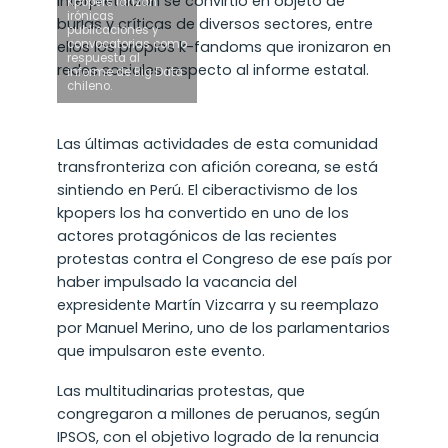
interpretación se convirtió en objeto de
Kpopers lanzan
irónicas
burlas y críticas de diversos sectores, entre
publicaciones y
convocatorias como
ellos los propios k-fandoms que ironizaron en
respuesta al
redes sociales respecto al informe estatal.
informe de Big Data
chileno.
Las últimas actividades de esta comunidad
transfronteriza con afición coreana, se está
sintiendo en Perú. El ciberactivismo de los
kpopers los ha convertido en uno de los
actores protagónicos de las recientes
protestas contra el Congreso de ese país por
haber impulsado la vacancia del
expresidente Martín Vizcarra y su reemplazo
por Manuel Merino, uno de los parlamentarios
que impulsaron este evento.
Las multitudinarias protestas, que
congregaron a millones de peruanos, según
IPSOS, con el objetivo logrado de la renuncia