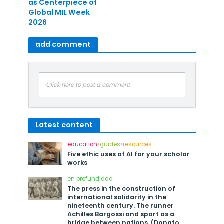
as Centerpiece of
Global MIL Week
2026
add comment
Click here to post a comment
Latest content
education
•
guides
•
resources
Five ethic uses of AI for your scholar
works
en profundidad
The press in the construction of
international solidarity in the
nineteenth century. The runner
Achilles Bargossi and sport as a
bridge between nations. (Donato