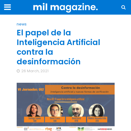
news
El papel de la
Inteligencia Artificial
contra la
desinformación
26 March, 2021