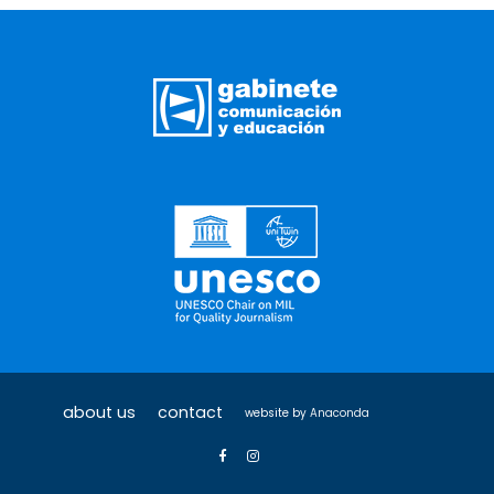
about us
contact
website by
Anaconda