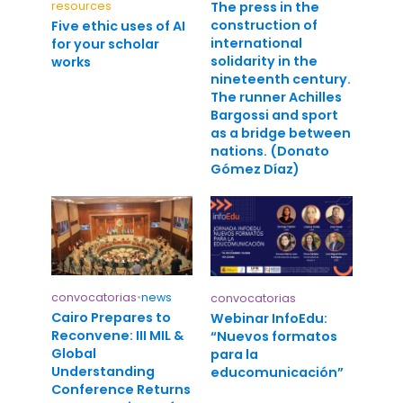
resources
The press in the
construction of
Five ethic uses of AI
international
for your scholar
solidarity in the
works
nineteenth century.
The runner Achilles
Bargossi and sport
as a bridge between
nations. (Donato
Gómez Díaz)
convocatorias
•
news
convocatorias
Cairo Prepares to
Webinar InfoEdu:
Reconvene: III MIL &
“Nuevos formatos
Global
para la
Understanding
educomunicación”
Conference Returns