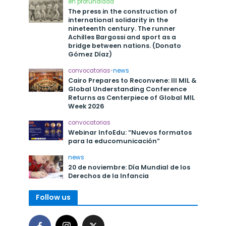
en profundidad
The press in the construction of
international solidarity in the
nineteenth century. The runner
Achilles Bargossi and sport as a
bridge between nations. (Donato
Gómez Díaz)
convocatorias
•
news
Cairo Prepares to Reconvene: III MIL &
Global Understanding Conference
Returns as Centerpiece of Global MIL
Week 2026
convocatorias
Webinar InfoEdu: “Nuevos formatos
para la educomunicación”
news
20 de noviembre: Día Mundial de los
Derechos de la Infancia
Follow us