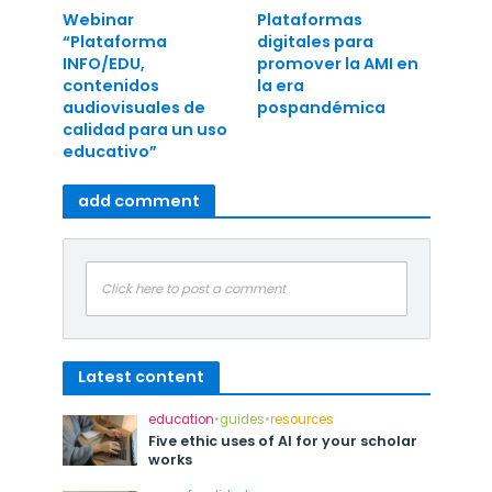
Webinar
Plataformas
“Plataforma
digitales para
INFO/EDU,
promover la AMI en
contenidos
la era
audiovisuales de
pospandémica
calidad para un uso
educativo”
add comment
Click here to post a comment
Latest content
education
•
guides
•
resources
Five ethic uses of AI for your scholar
works