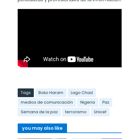
Tags
Boko Haram
Lago Chad
medios de comunicación
Nigeria
Paz
Semana de la paz
terrorismo
Unicef
you may also like