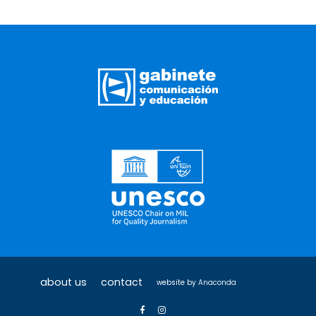
about us
contact
website by
Anaconda