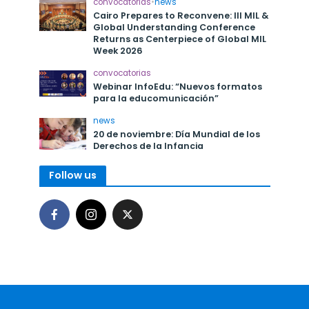
convocatorias
•
news
Cairo Prepares to Reconvene: III MIL &
Global Understanding Conference
Returns as Centerpiece of Global MIL
Week 2026
convocatorias
Webinar InfoEdu: “Nuevos formatos
para la educomunicación”
news
20 de noviembre: Día Mundial de los
Derechos de la Infancia
Follow us