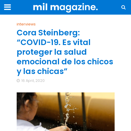
interviews
Cora Steinberg:
“COVID-19. Es vital
proteger la salud
emocional de los chicos
y las chicas”
16 April, 2020