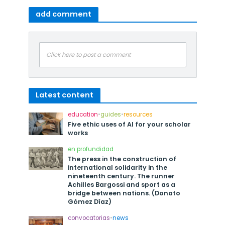
add comment
Click here to post a comment
Latest content
education
•
guides
•
resources
Five ethic uses of AI for your scholar
works
en profundidad
The press in the construction of
international solidarity in the
nineteenth century. The runner
Achilles Bargossi and sport as a
bridge between nations. (Donato
Gómez Díaz)
convocatorias
•
news