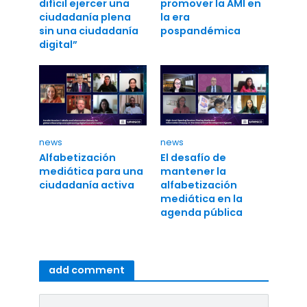
difícil ejercer una
promover la AMI en
ciudadanía plena
la era
sin una ciudadanía
pospandémica
digital”
news
news
Alfabetización
El desafío de
mediática para una
mantener la
ciudadanía activa
alfabetización
mediática en la
agenda pública
add comment