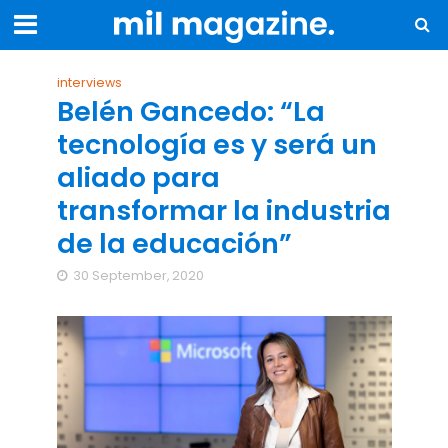
interviews
Belén Gancedo: “La
tecnología es y será un
aliado para
transformar la industria
de la educación”
30 September, 2020