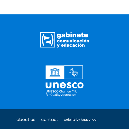
about us
contact
website by
Anaconda