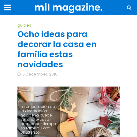
guides
Ocho ideas para
decorar la casa en
familia estas
navidades
6 December, 2016
La preparación de
la decoración
navideña puede
ser una excusa
para pasar tiempo
en familia. Foto:
Shutterstok.