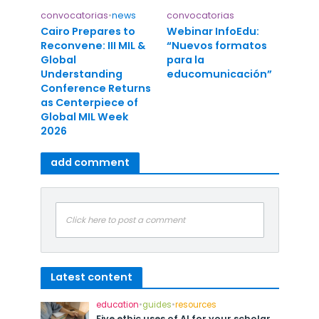
convocatorias
•
news
convocatorias
Cairo Prepares to
Webinar InfoEdu:
Reconvene: III MIL &
“Nuevos formatos
Global
para la
Understanding
educomunicación”
Conference Returns
as Centerpiece of
Global MIL Week
2026
add comment
Click here to post a comment
Latest content
education
•
guides
•
resources
Five ethic uses of AI for your scholar