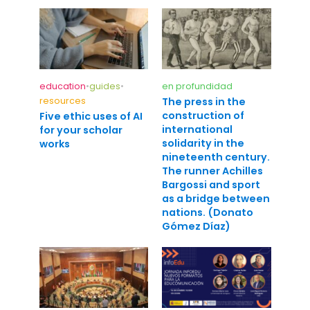
education
•
guides
•
en profundidad
resources
The press in the
construction of
Five ethic uses of AI
international
for your scholar
solidarity in the
works
nineteenth century.
The runner Achilles
Bargossi and sport
as a bridge between
nations. (Donato
Gómez Díaz)