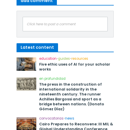
add comment
Click here to post a comment
Latest content
education
•
guides
•
resources
Five ethic uses of AI for your scholar
works
en profundidad
The press in the construction of
international solidarity in the
nineteenth century. The runner
Achilles Bargossi and sport as a
bridge between nations. (Donato
Gómez Díaz)
convocatorias
•
news
Cairo Prepares to Reconvene: III MIL &
Global Understanding Conference