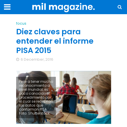
focus
Diez claves para
entender el informe
PISA 2015
6 December, 2016
Pese a tener mucho
reconocimiento a
nivel mundial, es
poco conocido el
procedimiento por
el cual se recopilan
los datos que
conforman PISA.
Foto: Shutterstock.