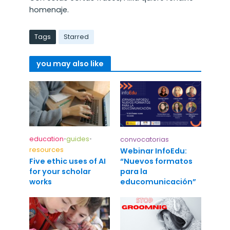
homenaje.
Tags
Starred
you may also like
education
•
guides
•
convocatorias
resources
Webinar InfoEdu:
“Nuevos formatos
Five ethic uses of AI
para la
for your scholar
educomunicación”
works