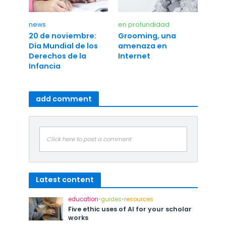
news
en profundidad
20 de noviembre:
Grooming, una
Día Mundial de los
amenaza en
Derechos de la
Internet
Infancia
add comment
Click here to post a comment
Latest content
education
•
guides
•
resources
Five ethic uses of AI for your scholar
works