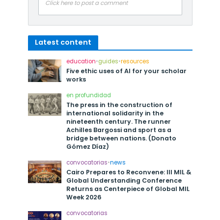
Click here to post a comment
Latest content
education
•
guides
•
resources
Five ethic uses of AI for your scholar
works
en profundidad
The press in the construction of
international solidarity in the
nineteenth century. The runner
Achilles Bargossi and sport as a
bridge between nations. (Donato
Gómez Díaz)
convocatorias
•
news
Cairo Prepares to Reconvene: III MIL &
Global Understanding Conference
Returns as Centerpiece of Global MIL
Week 2026
convocatorias