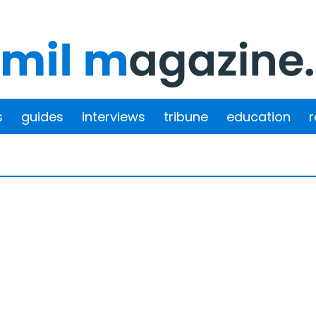
s
guides
interviews
tribune
education
r