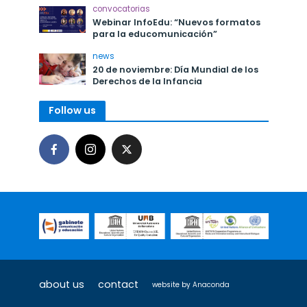
convocatorias
Webinar InfoEdu: “Nuevos formatos
para la educomunicación”
news
20 de noviembre: Día Mundial de los
Derechos de la Infancia
Follow us
about us
contact
website by
Anaconda