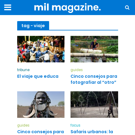
tag - viaje
tribune
guides
El viaje que educa
Cinco consejos para
fotografiar al “otro”
guides
focus
Cinco consejos para
Safaris urbanos: la