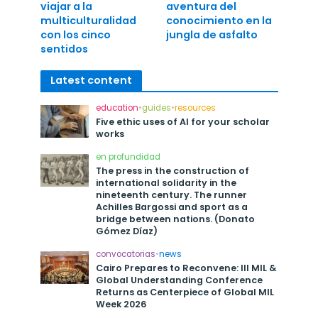
viajar a la
aventura del
multiculturalidad
conocimiento en la
con los cinco
jungla de asfalto
sentidos
Latest content
education
•
guides
•
resources
Five ethic uses of AI for your scholar
works
en profundidad
The press in the construction of
international solidarity in the
nineteenth century. The runner
Achilles Bargossi and sport as a
bridge between nations. (Donato
Gómez Díaz)
convocatorias
•
news
Cairo Prepares to Reconvene: III MIL &
Global Understanding Conference
Returns as Centerpiece of Global MIL
Week 2026