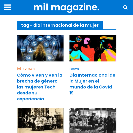
tag - día internacional de la mujer
interviews
news
Cómo viven y ven la
Día Internacional de
brecha de género
la Mujer en el
las mujeres Tech
mundo de la Covid-
desde su
19
experiencia