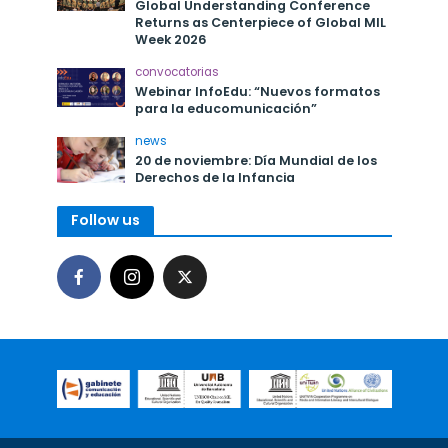
Global Understanding Conference
Returns as Centerpiece of Global MIL
Week 2026
convocatorias
Webinar InfoEdu: “Nuevos formatos
para la educomunicación”
news
20 de noviembre: Día Mundial de los
Derechos de la Infancia
Follow us