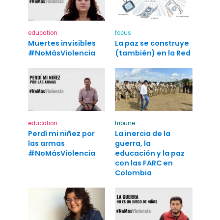
education
focus
Muertes invisibles
La paz se construye
#NoMásViolencia
(también) en la Red
education
tribune
Perdí mi niñez por
La inercia de la
las armas
guerra, la
#NoMásViolencia
educación y la paz
con las FARC en
Colombia