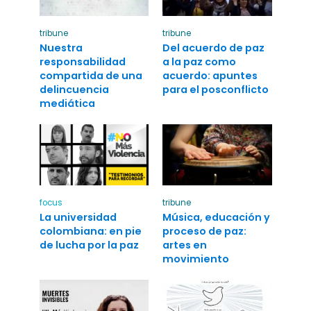
tribune
tribune
Nuestra
Del acuerdo de paz
responsabilidad
a la paz como
compartida de una
acuerdo: apuntes
delincuencia
para el posconflicto
mediática
focus
tribune
La universidad
Música, educación y
colombiana: en pie
proceso de paz:
de lucha por la paz
artes en
movimiento