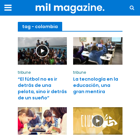
tag - colombia
tribune
tribune
“El fútbol no es ir
La tecnología en la
detrás de una
educación, una
pelota, sino ir detrás
gran mentira
de un sueño”