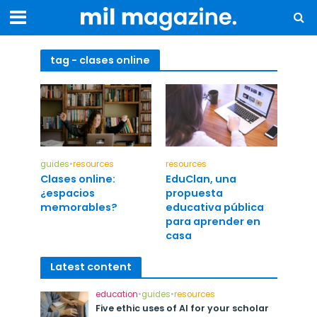
tag - clases online
guides
•
resources
resources
Clases online:
EduClan, una
¿espacios
propuesta
memorables?
educativa pública
para aprender en
casa
Latest content
education
•
guides
•
resources
Five ethic uses of AI for your scholar