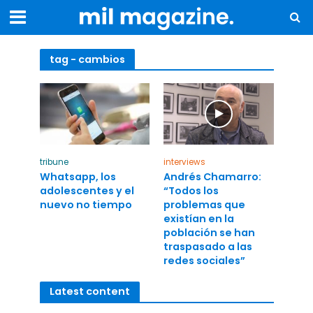
tag - cambios
tribune
interviews
Whatsapp, los
Andrés Chamarro:
adolescentes y el
“Todos los
nuevo no tiempo
problemas que
existían en la
población se han
traspasado a las
redes sociales”
Latest content