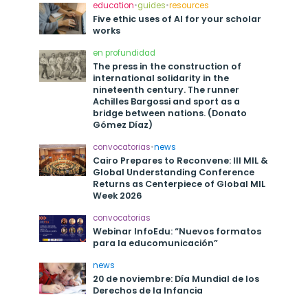
education
•
guides
•
resources
Five ethic uses of AI for your scholar
works
en profundidad
The press in the construction of
international solidarity in the
nineteenth century. The runner
Achilles Bargossi and sport as a
bridge between nations. (Donato
Gómez Díaz)
convocatorias
•
news
Cairo Prepares to Reconvene: III MIL &
Global Understanding Conference
Returns as Centerpiece of Global MIL
Week 2026
convocatorias
Webinar InfoEdu: “Nuevos formatos
para la educomunicación”
news
20 de noviembre: Día Mundial de los
Derechos de la Infancia