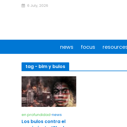
6 July, 2026
news
focus
resource
tag - blm y bulos
en profundidad
•
news
Los bulos contra el