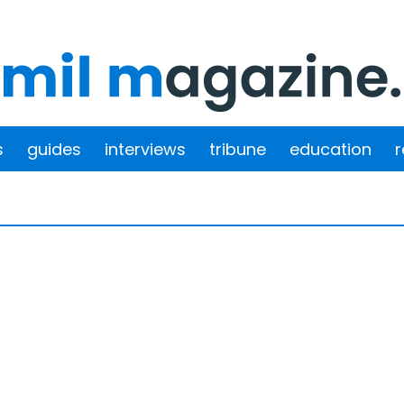
s
guides
interviews
tribune
education
r