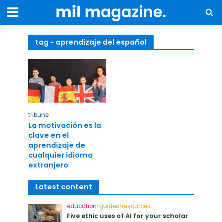
tag - aprendizaje del español
tribune
La motivación es la
clave en el
aprendizaje de
cualquier idioma
extranjero
Latest content
education
•
guides
•
resources
Five ethic uses of AI for your scholar