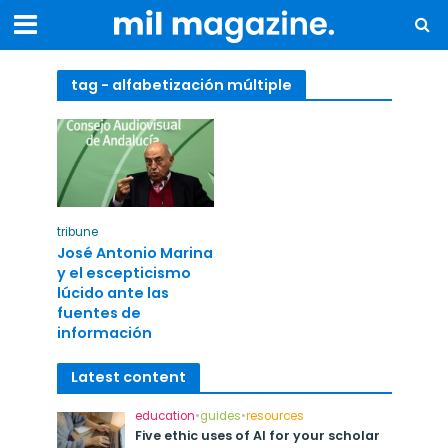
tag - alfabetización múltiple
tribune
José Antonio Marina
y el escepticismo
lúcido ante las
fuentes de
información
Latest content
education
•
guides
•
resources
Five ethic uses of AI for your scholar