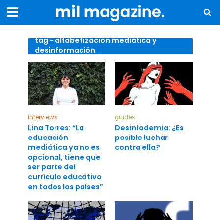
tag - alfabetización mediática y
desinformación
interviews
guides
Lina Torres: “La
Desinfodemia: ¿Es
educación
posible luchar
mediática ya no es
contra ella?
opcional, tiene que
ser parte del
currículo educativo
en todos los países”