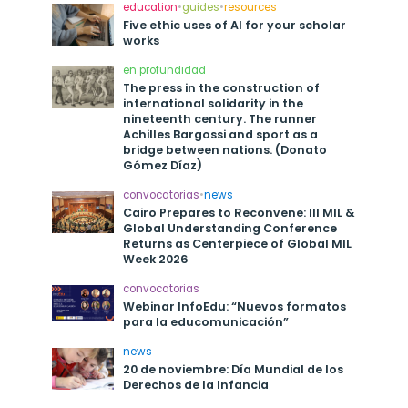
education
•
guides
•
resources
Five ethic uses of AI for your scholar
works
en profundidad
The press in the construction of
international solidarity in the
nineteenth century. The runner
Achilles Bargossi and sport as a
bridge between nations. (Donato
Gómez Díaz)
convocatorias
•
news
Cairo Prepares to Reconvene: III MIL &
Global Understanding Conference
Returns as Centerpiece of Global MIL
Week 2026
convocatorias
Webinar InfoEdu: “Nuevos formatos
para la educomunicación”
news
20 de noviembre: Día Mundial de los
Derechos de la Infancia