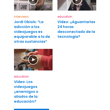
interviews
education
Jordi Obiols: “La
Vídeo: ¿Aguantarías
adicción a los
24 horas
videojuegos es
desconectado de la
equiparable a la de
tecnología?
otras sustancias”
education
Vídeo: Los
videojuegos
¿enemigos o
aliados de la
educación?