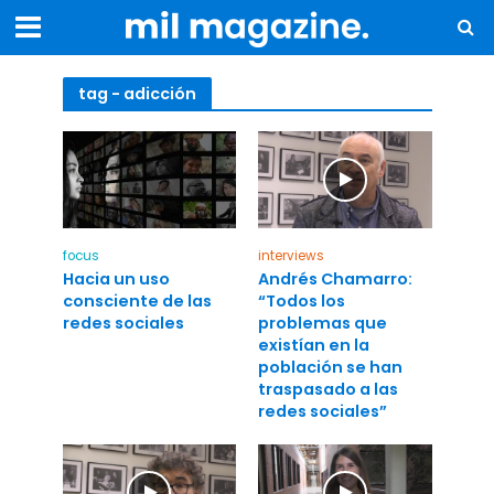
tag - adicción
focus
interviews
Hacia un uso
Andrés Chamarro:
consciente de las
“Todos los
redes sociales
problemas que
existían en la
población se han
traspasado a las
redes sociales”