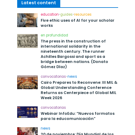
Latest content
education
•
guides
•
resources
Five ethic uses of AI for your scholar
works
en profundidad
The press in the construction of
international solidarity in the
nineteenth century. The runner
Achilles Bargossi and sport as a
bridge between nations. (Donato
Gómez Díaz)
convocatorias
•
news
Cairo Prepares to Reconvene: III MIL &
Global Understanding Conference
Returns as Centerpiece of Global MIL
Week 2026
convocatorias
Webinar InfoEdu: “Nuevos formatos
para la educomunicación”
news
20 de noviembre: Día Mundial de los